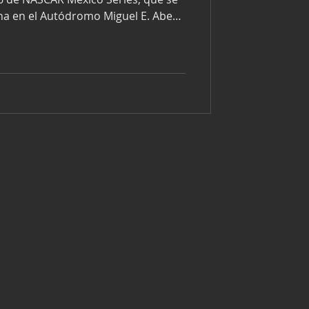
na en el Autódromo Miguel E. Abed
 de mantener el impulso tras un
cada
Irwin Vences logró subir al podio
 un tercer lugar, mientras que
a victoria en Challenge Series