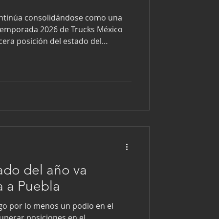
continúa consolidándose como una
 temporada 2026 de Trucks México
rcera posición del estado del
, a tan solo dos unidades del
lugar, en un inicio de año
uense ha firmado un arranque
dio en las tres primeras fechas del
ado del año va
 a Puebla
o por lo menos un podio en el
cuperar posiciones en el