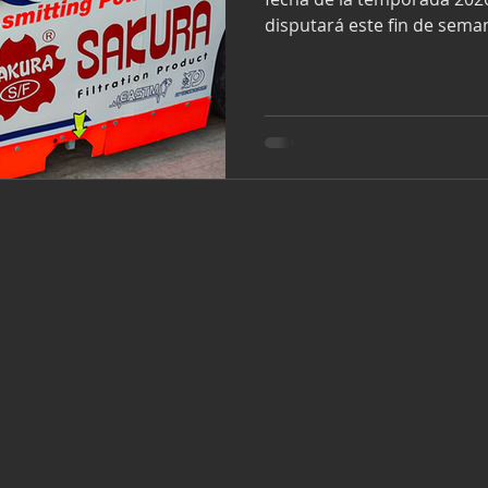
disputará este fin de sema
de Puebla, con el objetivo
positivo resultado en Tulum. El equipo viene de una desta
actuación en Tulum, donde 
en la categoría estelar con
Emiliano Richards se llevó l