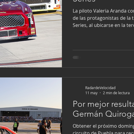
La piloto Valeria Aranda 
de las protagonistas de la
Series, al ubicarse en la te
campeonato con 134 puntos
liderato y una del segundo 
sumamente cerrado. Al mando de la camioneta #27 Bizzarro–
TelecomDistrict, la hidalg
consistente, subiendo al po
calendario, resulta
RadardeVelocidad
11 may
2 min de lectura
Por mejor result
Germán Quiroga
Obtener el próximo doming
circuito de Puebla para re