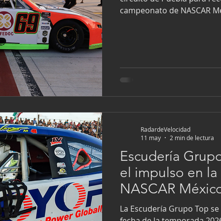
campeonato de NASCAR Méxi
del piloto capitalino, Germá
preparado para dicha meta. El volante del auto marcado 
el número 69 ArmstrongAr
GrupoCatraar-PupCare-CST
KnotekDeMéxico-Intercash
Cafedoc-Atunsito-Herrami
RadardeVelocidad
11 may
2 min de lectura
Escudería Grup
el impulso en la
NASCAR México
La Escudería Grupo Top se d
fecha de la temporada 202