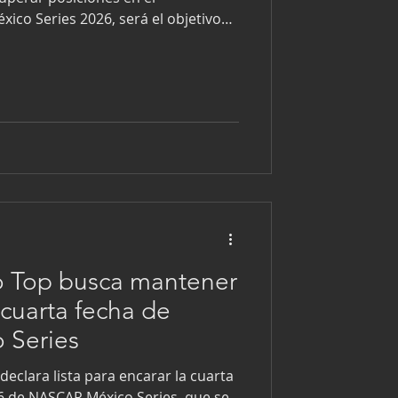
co Series 2026, será el objetivo
n Quiroga, quien se dijo listo y
con
mored-OsteoMedical-
conceptoSoluciónTotal-
-Sardimex-Fortvix-Cendimex-
entasyCompresoresCarroll-Lemor
o Top busca mantener
 cuarta fecha de
 Series
eclara lista para encarar la cuarta
6 de NASCAR México Series, que se