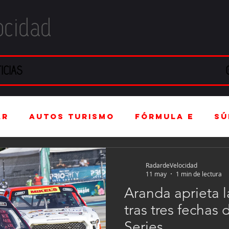
ocidad
ICIAS
ar
Autos Turismo
Fórmula E
Sú
(F4)
Mexicanos en el extranjero
RadardeVelocidad
11 may
1 min de lectura
Aranda aprieta l
intage
Fórmula 3
Nauticopa
FI
tras tres fechas
Series