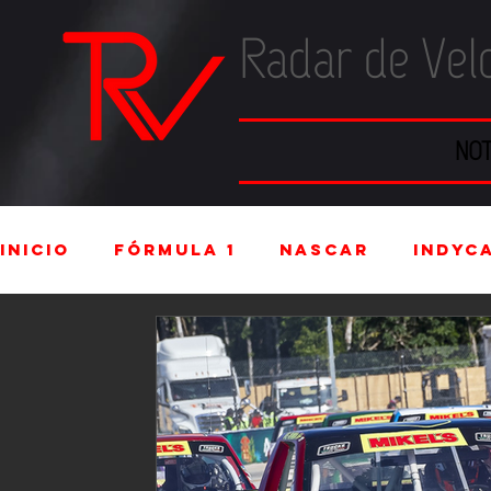
Radar de Vel
NOT
Inicio
Fórmula 1
NASCAR
IndyC
Industria Automotriz
Fórmula 4 
Rally
FIA WEC
Fórmula Ford V