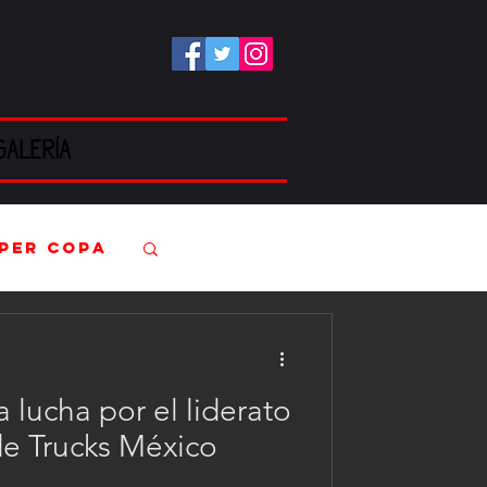
GALERÍA
per Copa
Kartismo
a lucha por el liderato
A TCR
 de Trucks México