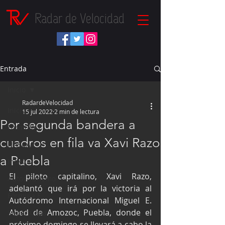
Radar de Velocidad
Entrada
Inicio
RadardeVelocidad
Inicio
15 jul 2022
2 min de lectura
Por segunda bandera a
Fórmula 1
cuadros en fila va Xavi Razo
NASCAR
a Puebla
IndyCar
El piloto capitalino, Xavi Razo, 
Autos Turismo
adelantó que irá por la victoria al 
Fórmula E
Autódromo Internacional Miguel E. 
Abed de Amozoc, Puebla, donde el 
Súper Copa
próximo domingo se llevará a cabo la 