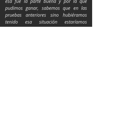
esa fue la parte buena y por la que 
pudimos ganar, sabemos que en las 
pruebas anteriores sino hubiéramos 
tenido esa situación estaríamos 
peleando más arriba en el 
campeonato”
, indicó el volante, quien 
debutó hace unos días como papá.
Texto y fotos por M&A / EPI Press
NASCAR México Series
Xavi Razo
NASCAR Puebla
Autódromo Miguel E.Abed
Quinta fecha Nascar
NASCAR