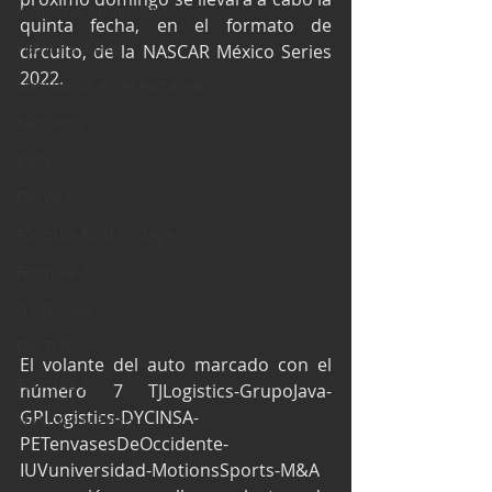
Industria Automotriz
quinta fecha, en el formato de 
Fórmula 4 (F4)
circuito, de la NASCAR México Series 
2022.
Mexicanos en el extranjero
Kartismo
Rally
FIA WEC
Fórmula Ford Vintage
Fórmula 3
Nauticopa
FIA TCR
El volante del auto marcado con el 
Fórmula 2
número 7 TJLogistics-GrupoJava-
GPLogistics-DYCINSA-
NASCAR México
PETenvasesDeOccidente-
IUVuniversidad-MotionsSports-M&A 